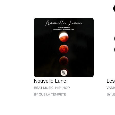
Nouvelle Lune
Les
BEAT MUSIC
,
HIP-HOP
VARI
BY GUS LA TEMPÊTE
BY L