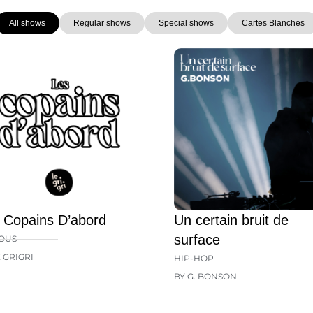
All shows
Regular shows
Special shows
Cartes Blanches
Page
Page
Page
Page
Page
 Copains D’abord
Un certain bruit de
surface
OUS
E GRIGRI
HIP-HOP
BY G. BONSON