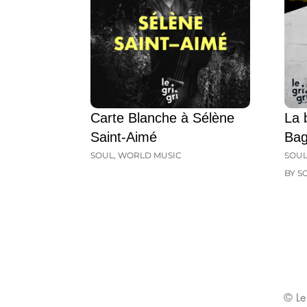
Carte Blanche à Sélène
La 
Saint-Aimé
Ba
SOUL
,
WORLD MUSIC
SOU
BY S
© Le