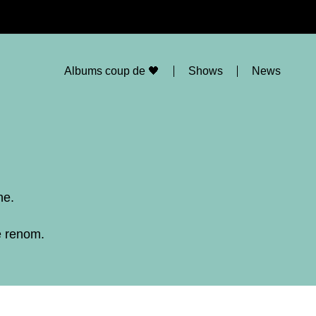
Albums coup de 🖤
Shows
News
ne.
e renom.