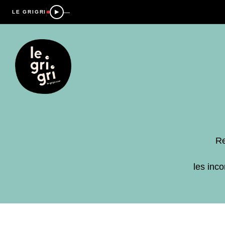
—
LE GRIGRI
Re
les inc