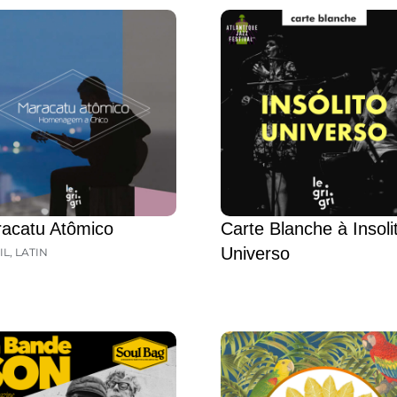
acatu Atômico
Carte Blanche à Insoli
Universo
IL
,
LATIN