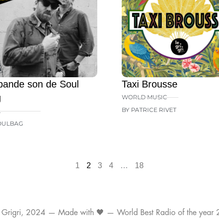
bande son de Soul
Taxi Brousse
g
WORLD MUSIC
BY PATRICE RIVET
L
OULBAG
1
2
3
4
…
18
 Grigri, 2024 — Made with 🖤 — World Best Radio of the year