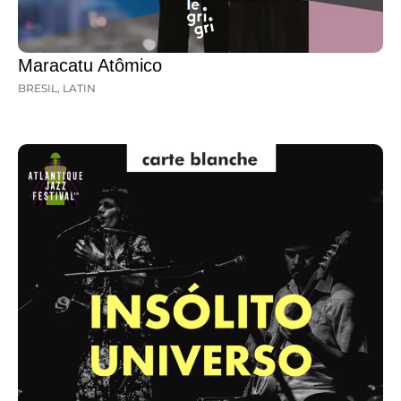
Maracatu Atômico
BRESIL
,
LATIN