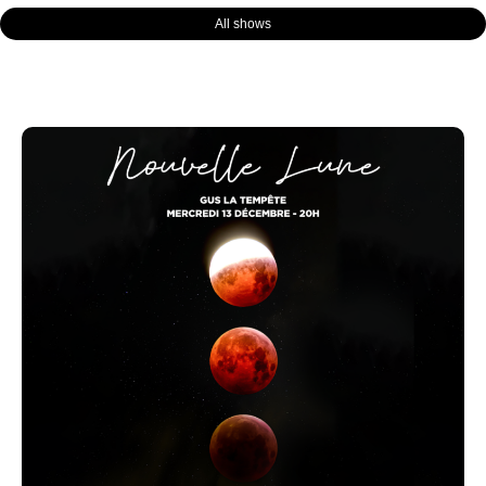
All shows
Page
Page
Page
Page
Page