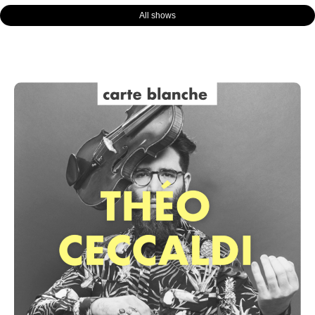
All shows
Page
Page
Page
Page