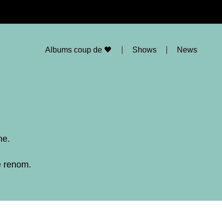
Albums coup de 🖤
Shows
News
ne.
e renom.