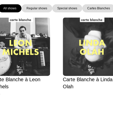
All shows
Regular shows
Special shows
Cartes Blanches
Page
Page
Page
Page
te Blanche à Leon
Carte Blanche à Linda
hels
Olah
L