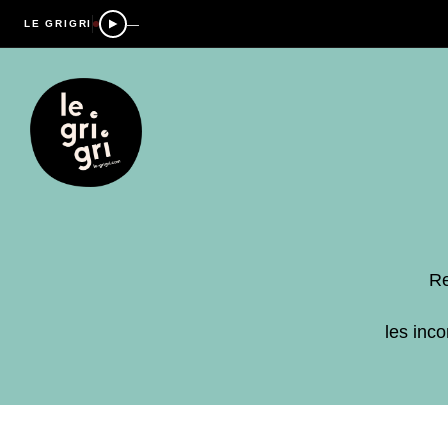
—
LE GRIGRI
Re
les inc