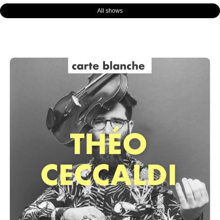
All shows
Page
Page
Page
Page