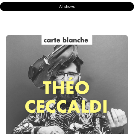
All shows
Page
Page
Page
Page