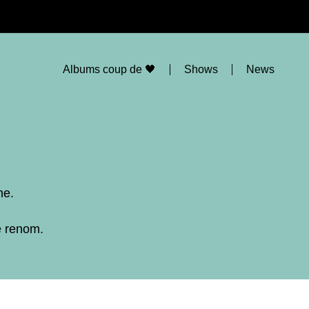
Albums coup de 🖤
Shows
News
ne.
e renom.