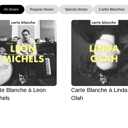
All shows
Regular shows
Special shows
Cartes Blanches
Page
Page
Page
Page
te Blanche à Leon
Carte Blanche à Linda
hels
Olah
L