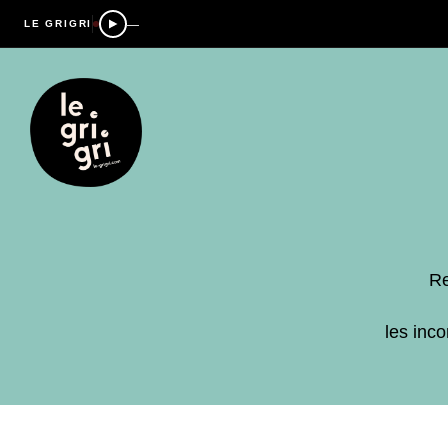
—
LE GRIGRI
Re
les inc