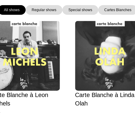
All shows
Regular shows
Special shows
Cartes Blanches
Page
Page
Page
Page
te Blanche à Leon
Carte Blanche à Linda
hels
Olah
L