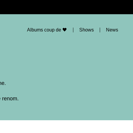
Albums coup de 🖤
Shows
News
ne.
e renom.