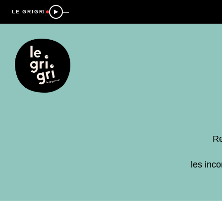
—
LE GRIGRI
Re
les inc