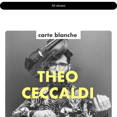
All shows
Page
Page
Page
Page