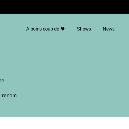
Albums coup de 🖤
Shows
News
ne.
e renom.