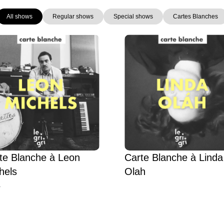
All shows
Regular shows
Special shows
Cartes Blanches
Page
Page
Page
Page
te Blanche à Leon
Carte Blanche à Linda
hels
Olah
L