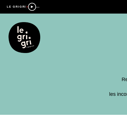
—
LE GRIGRI
Re
les inc