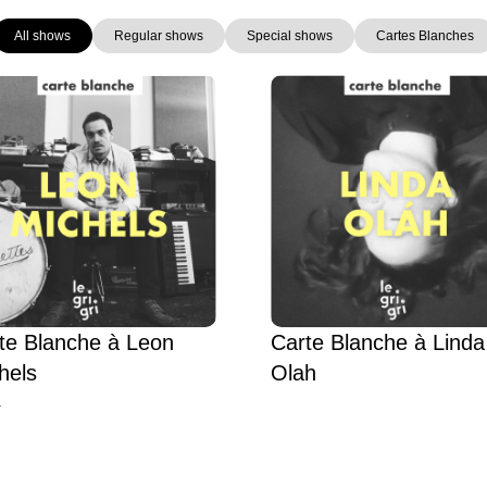
All shows
Regular shows
Special shows
Cartes Blanches
Page
Page
Page
Page
te Blanche à Leon
Carte Blanche à Linda
hels
Olah
L