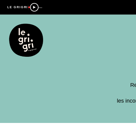
—
LE GRIGRI
Re
les inc