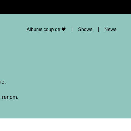
Albums coup de 🖤
Shows
News
ne.
e renom.