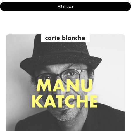
All shows
Page
Page
Page
Page
Page