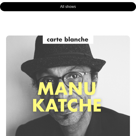
All shows
Page
Page
Page
Page
Page