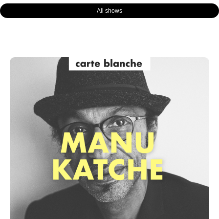
All shows
Page
Page
Page
Page
Page