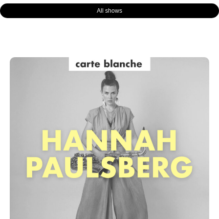
All shows
Page
Page
Page
Page
Page
Page