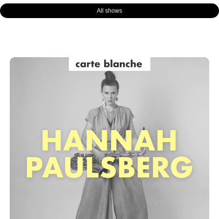
All shows
Page
Page
Page
Page
Page
Page