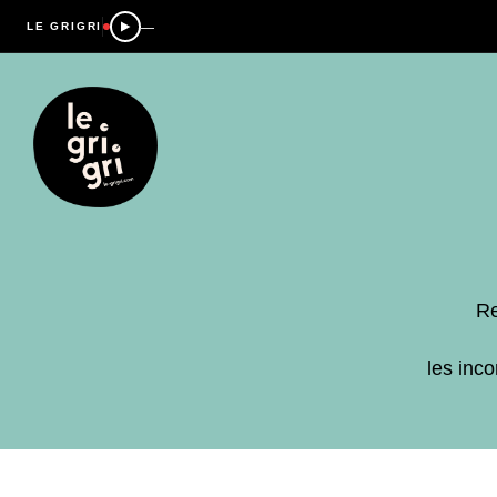
—
LE GRIGRI
Re
les inc