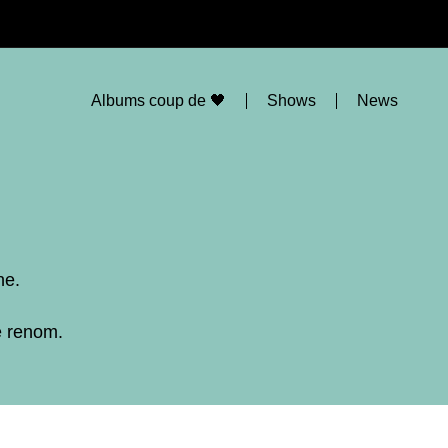
Albums coup de 🖤
Shows
News
ne.
e renom.