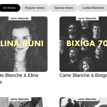
All shows
Regular shows
Special shows
Cartes Blanches
Page
Page
Page
Page
Page
Page
te Blanche à Elina
Carte Blanche à Bixig
i