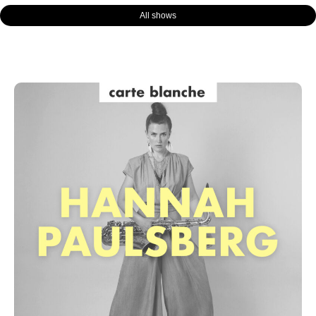
All shows
Page
Page
Page
Page
Page
Page