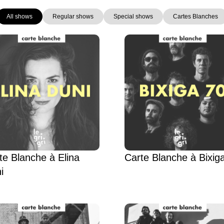
All shows
Regular shows
Special shows
Cartes Blanches
Page
Page
Page
Page
Page
Page
te Blanche à Elina
Carte Blanche à Bixig
i