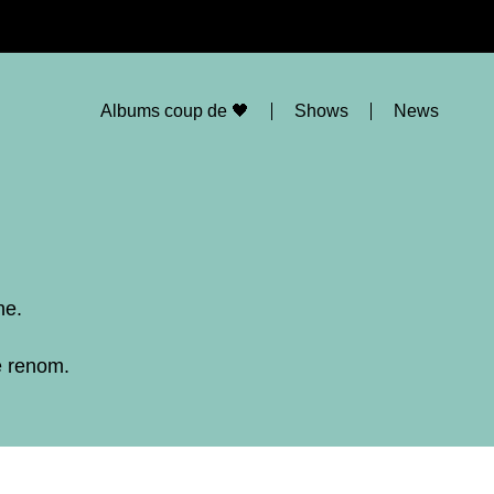
Albums coup de 🖤
Shows
News
ne.
e renom.