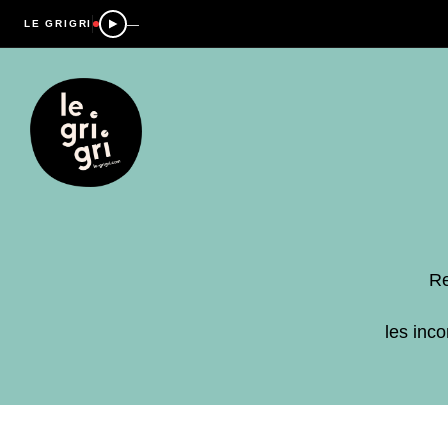
—
LE GRIGRI
Re
les inc