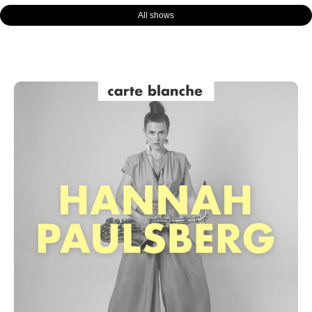
All shows
Page
Page
Page
Page
Page
Page