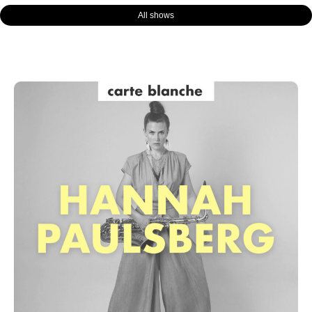
All shows
Page
Page
Page
Page
Page
Page