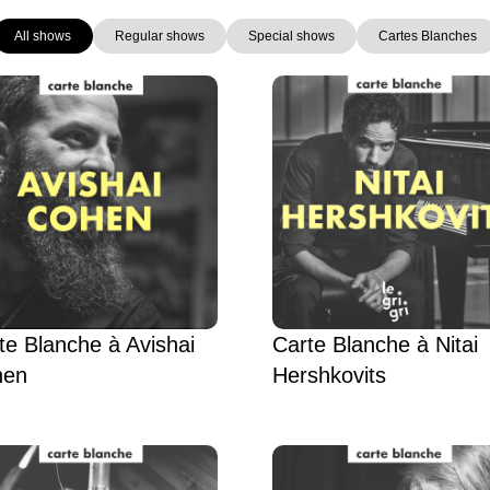
All shows
Regular shows
Special shows
Cartes Blanches
Page
Page
Page
Page
Page
Page
Page
te Blanche à Avishai
Carte Blanche à Nitai
hen
Hershkovits