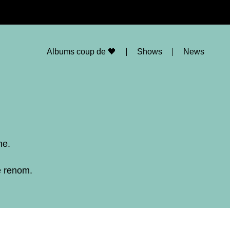
Albums coup de 🖤
Shows
News
ne.
e renom.