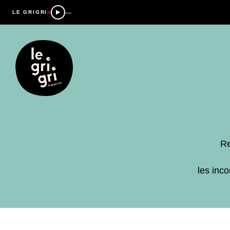
—
LE GRIGRI
Re
les inc