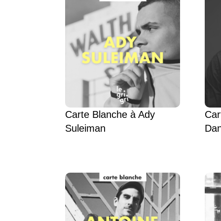
Carte Blanche à Ady
Car
Suleiman
Dan