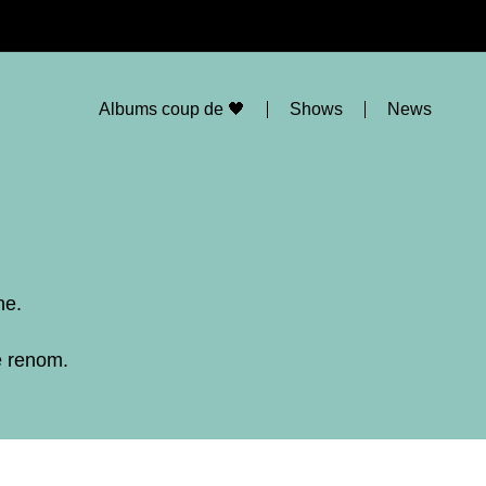
Albums coup de 🖤
Shows
News
ne.
e renom.