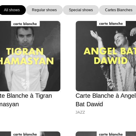
All shows
Regular shows
Special shows
Cartes Blanches
Page
Page
Page
Page
Page
Page
Page
Carte Blanche à Angel
te Blanche à Tigran
Bat Dawid
masyan
JAZZ