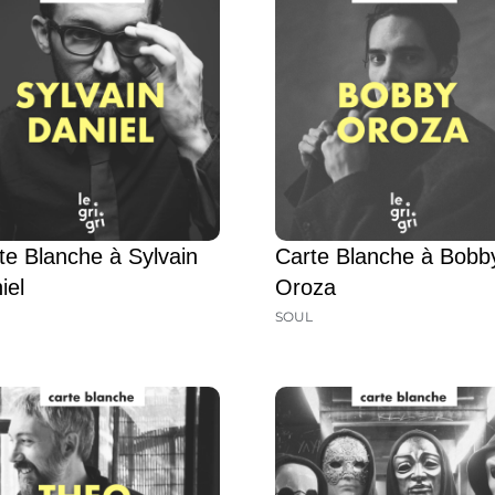
te Blanche à Sylvain
Carte Blanche à Bobb
iel
Oroza
SOUL