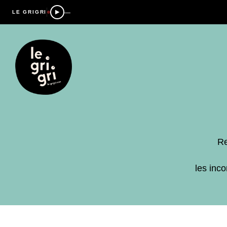
—
LE GRIGRI
Re
les inc