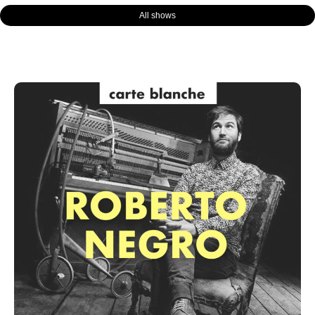
All shows
Page
Page
Page
Page
Page
Page
Page