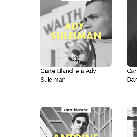
Carte Blanche à Ady
Car
Suleiman
Dan