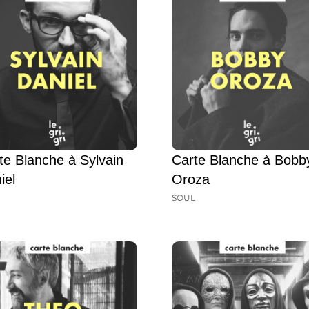
te Blanche à Sylvain
Carte Blanche à Bobb
iel
Oroza
SOUL