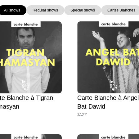
All shows
Regular shows
Special shows
Cartes Blanches
Page
Page
Page
Page
Page
Page
Page
Carte Blanche à Angel
te Blanche à Tigran
Bat Dawid
masyan
JAZZ