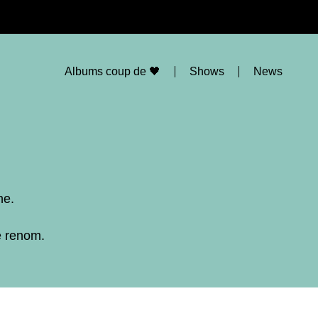
Albums coup de 🖤
Shows
News
ne.
e renom.