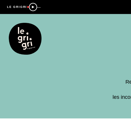
—
LE GRIGRI
Re
les inc