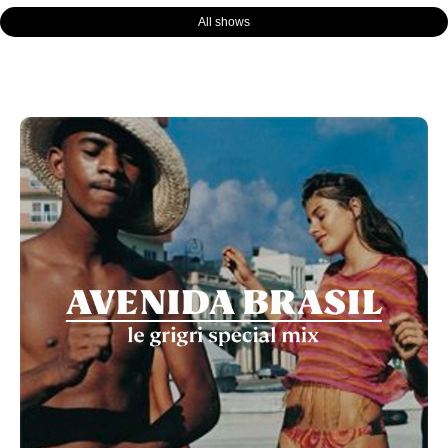
All shows
Page
Page
Page
Page
Page
Page
Page