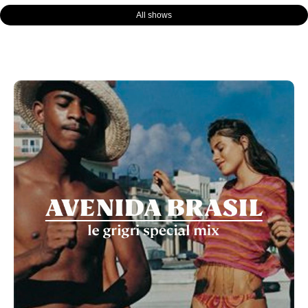
All shows
Page
Page
Page
Page
Page
Page
Page