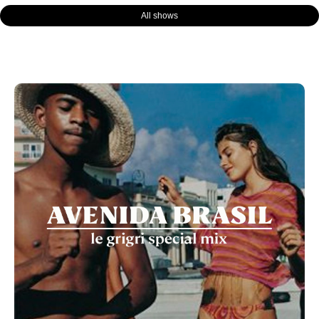
All shows
Page
Page
Page
Page
Page
Page
Page