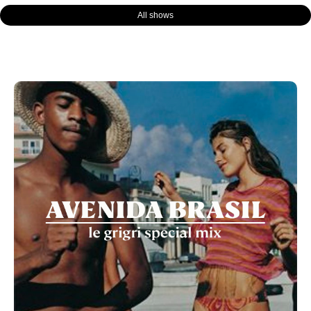
All shows
Page
Page
Page
Page
Page
Page
Page