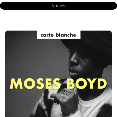
All shows
Page
Page
Page
Page
Page
Page
Page