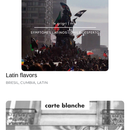
Latin flavors
BRESIL
,
CUMBIA
,
LATIN