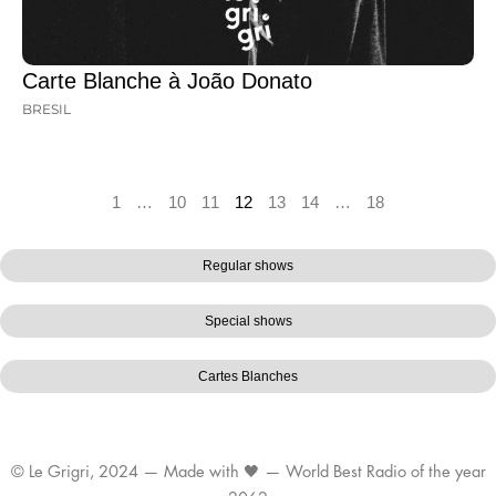
Carte Blanche à João Donato
BRESIL
1
…
10
11
12
13
14
…
18
Regular shows
Special shows
Cartes Blanches
© Le Grigri, 2024 — Made with 🖤 — World Best Radio of the year