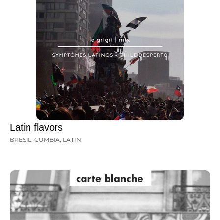
Latin flavors
BRESIL
,
CUMBIA
,
LATIN