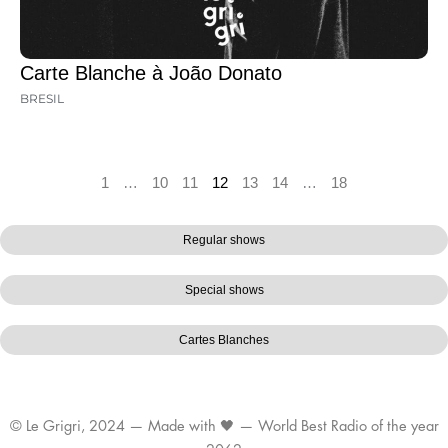
Carte Blanche à João Donato
BRESIL
1
…
10
11
12
13
14
…
18
Regular shows
Special shows
Cartes Blanches
© Le Grigri, 2024 — Made with 🖤 — World Best Radio of the year