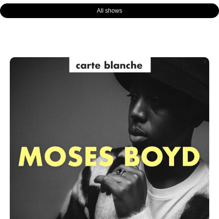
All shows
Page
Page
Page
Page
Page
Page
Page