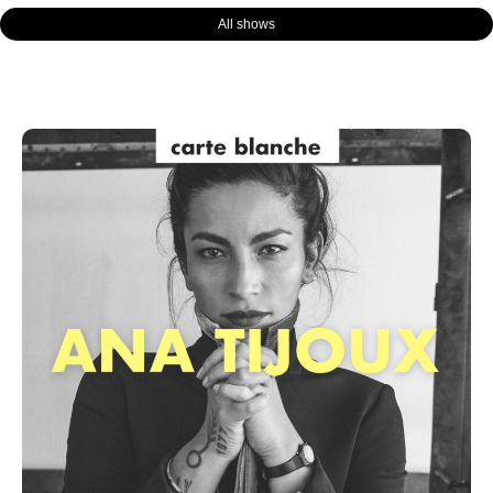
All shows
Page
Page
Page
Page
Page
Page
Page