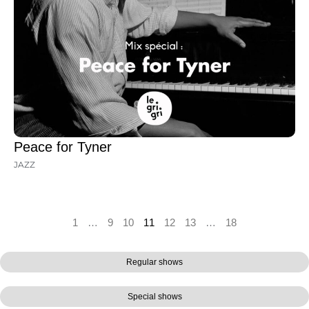
Peace for Tyner
JAZZ
1
…
9
10
11
12
13
…
18
Regular shows
Special shows