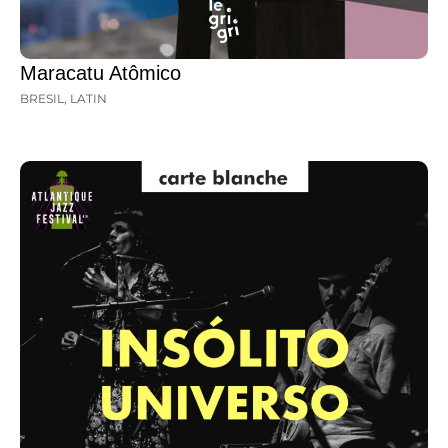
Maracatu Atômico
BRESIL
,
LATIN