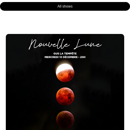
All shows
Page
Page
Page
Page
Page