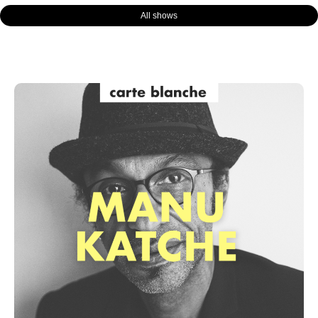
All shows
Page
Page
Page
Page
Page