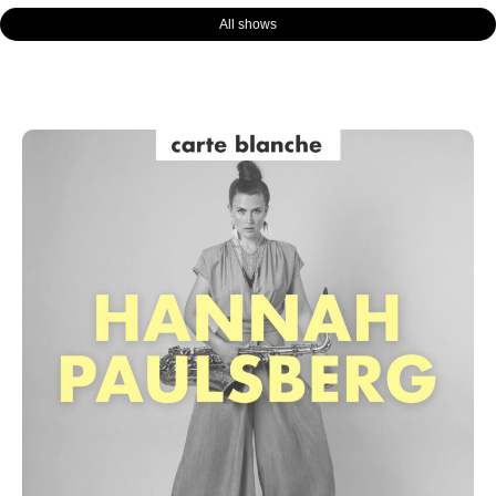
All shows
Page
Page
Page
Page
Page
Page