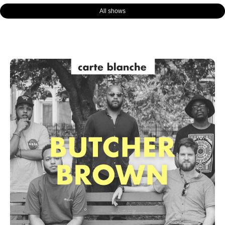
All shows
Page
Page
Page
Page
Page
Page
Page