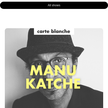
All shows
Page
Page
Page
Page
Page