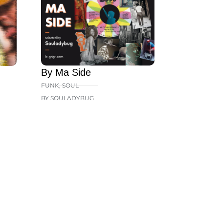
By Ma Side
FUNK
,
SOUL
BY SOULADYBUG