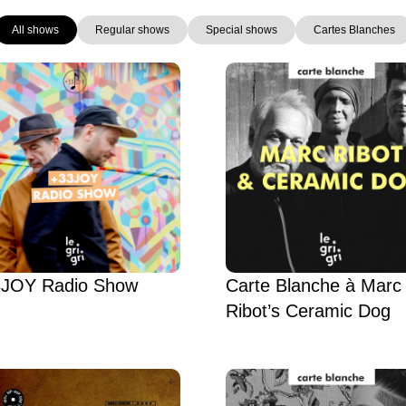
All shows
Regular shows
Special shows
Cartes Blanches
Page
Page
Page
Page
Page
Page
JOY Radio Show
Carte Blanche à Marc
Ribot’s Ceramic Dog