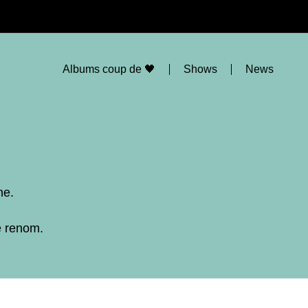
Albums coup de 🖤
Shows
News
ne.
e renom.