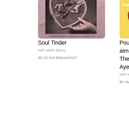
Soul Tinder
Pou
aim
HIP-HOP
,
SOUL
BY DJ NO BREAKFAST
The
Aye
HIP-
BY M