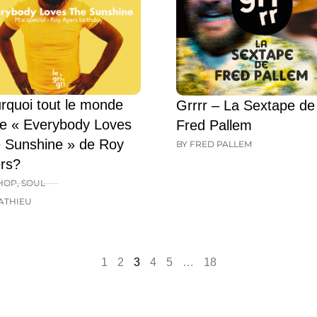
rquoi tout le monde
Grrrr – La Sextape de
e « Everybody Loves
Fred Pallem
 Sunshine » de Roy
BY FRED PALLEM
rs?
HOP
,
SOUL
ATHIEU
1
2
3
4
5
…
18