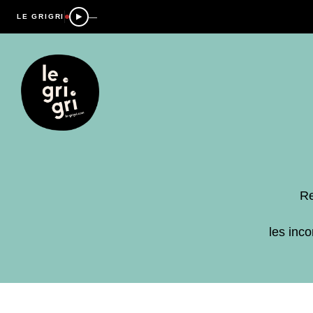
—
LE GRIGRI
Re
les inc