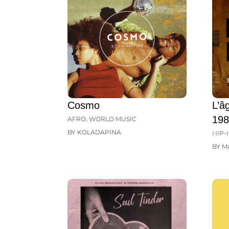
Cosmo
L’â
198
AFRO
,
WORLD MUSIC
BY KOLADAPINA
HIP-
BY M