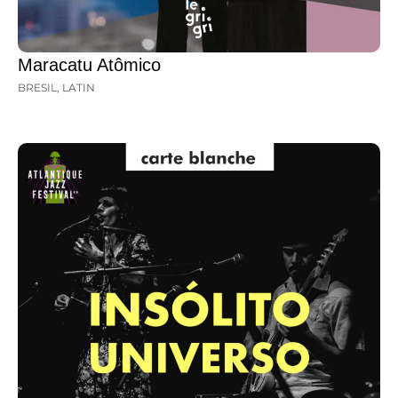
Maracatu Atômico
BRESIL
,
LATIN