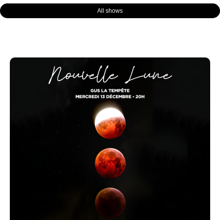
All shows
Page
Page
Page
Page
Page