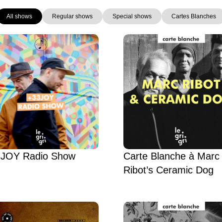
All shows
Regular shows
Special shows
Cartes Blanches
Page
Page
Page
Page
Page
Page
JOY Radio Show
Carte Blanche à Marc
Ribot’s Ceramic Dog