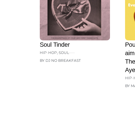
Soul Tinder
Pou
aim
HIP-HOP
,
SOUL
BY DJ NO BREAKFAST
The
Aye
HIP-
BY M