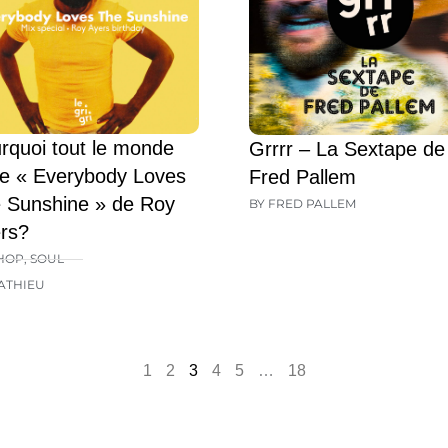
rquoi tout le monde
Grrrr – La Sextape de
e « Everybody Loves
Fred Pallem
 Sunshine » de Roy
BY FRED PALLEM
rs?
HOP
,
SOUL
ATHIEU
1
2
3
4
5
…
18