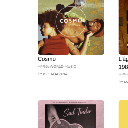
Cosmo
L’â
198
AFRO
,
WORLD MUSIC
BY KOLADAPINA
HIP-
BY M