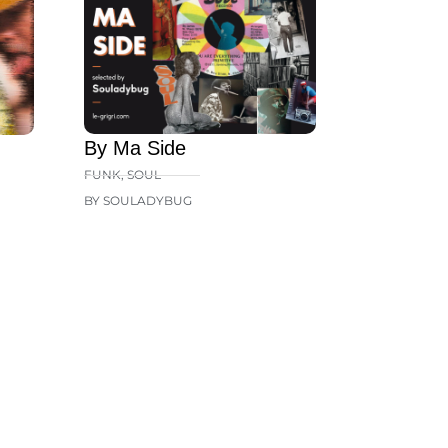
By Ma Side
FUNK
,
SOUL
BY SOULADYBUG