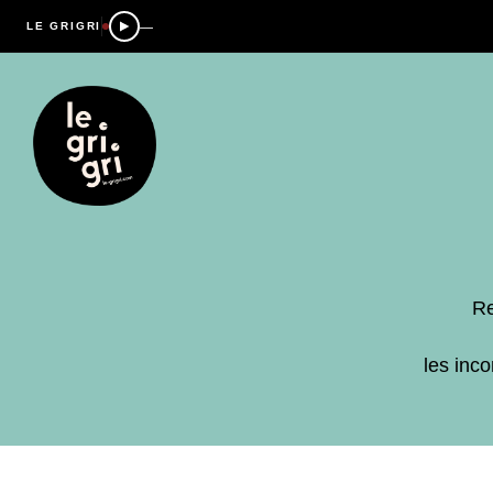
—
LE GRIGRI
Re
les inc