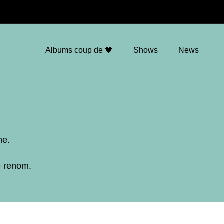
Albums coup de 🖤
Shows
News
ne.
e renom.