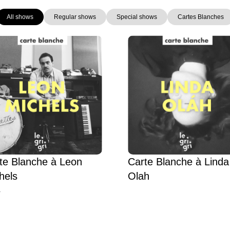
All shows
Regular shows
Special shows
Cartes Blanches
Page
Page
Page
Page
te Blanche à Leon
Carte Blanche à Linda
hels
Olah
L