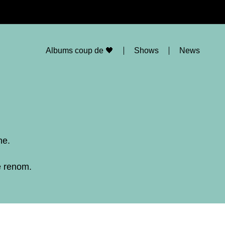
Albums coup de 🖤
Shows
News
ne.
e renom.