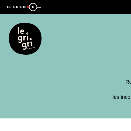
—
LE GRIGRI
Re
les inc