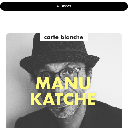
All shows
Page
Page
Page
Page
Page