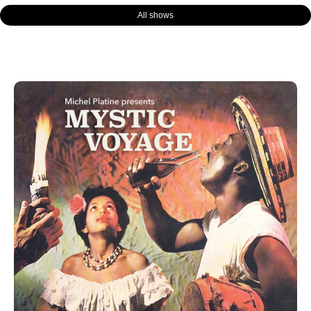
All shows
Page
Page
Page
Page
Page
Page