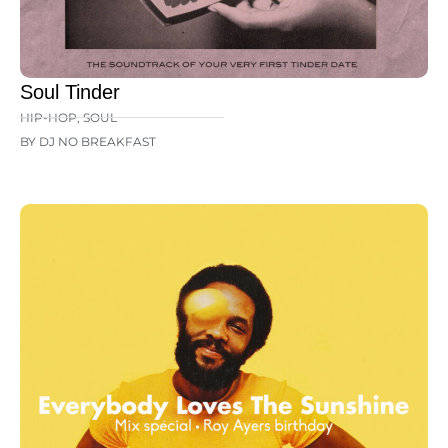
Soul Tinder
HIP-HOP
,
SOUL
BY DJ NO BREAKFAST