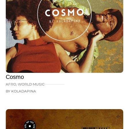
Cosmo
AFRO
,
WORLD MUSIC
BY KOLADAPINA