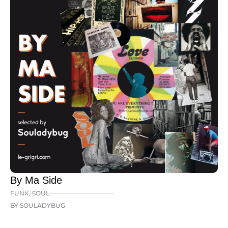
By Ma Side
FUNK
,
SOUL
BY SOULADYBUG