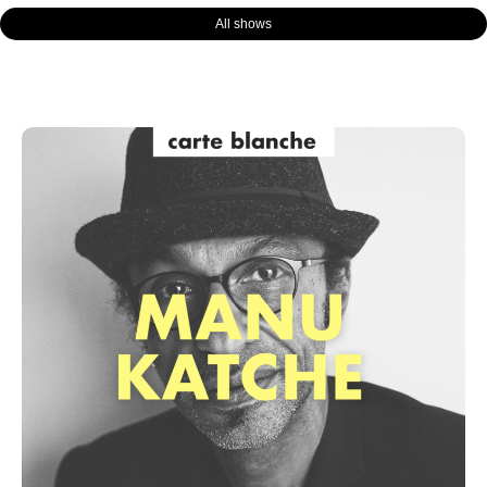
All shows
Page
Page
Page
Page
Page