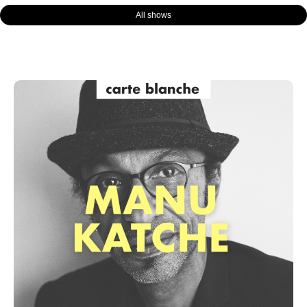
All shows
Page
Page
Page
Page
Page