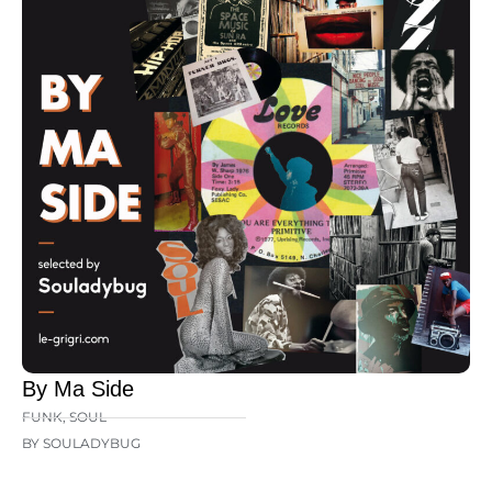
By Ma Side
FUNK
,
SOUL
BY SOULADYBUG