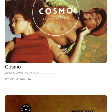
Cosmo
AFRO
,
WORLD MUSIC
BY KOLADAPINA