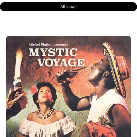
All shows
Page
Page
Page
Page
Page
Page