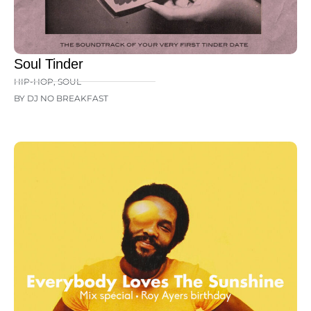
Soul Tinder
HIP-HOP
,
SOUL
BY DJ NO BREAKFAST