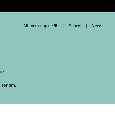
Albums coup de 🖤
Shows
News
ne.
e renom.