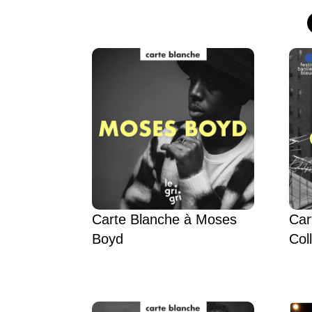
Carte Blanche à Moses
Car
Boyd
Col