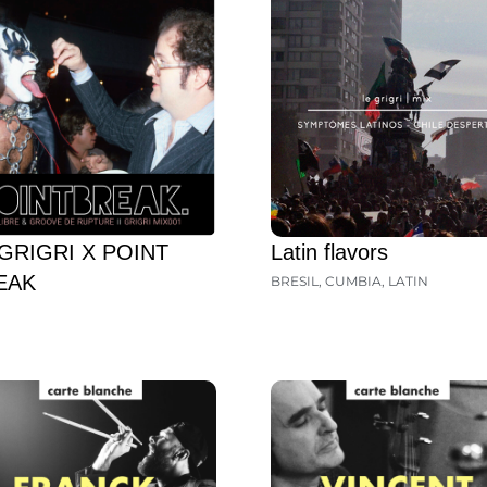
GRIGRI X POINT
Latin flavors
EAK
BRESIL
,
CUMBIA
,
LATIN