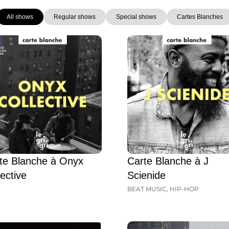
All shows
Regular shows
Special shows
Cartes Blanches
Page
Page
Page
Page
Page
Page
Page
te Blanche à Onyx
Carte Blanche à J
lective
Scienide
BEAT MUSIC
,
HIP-HOP