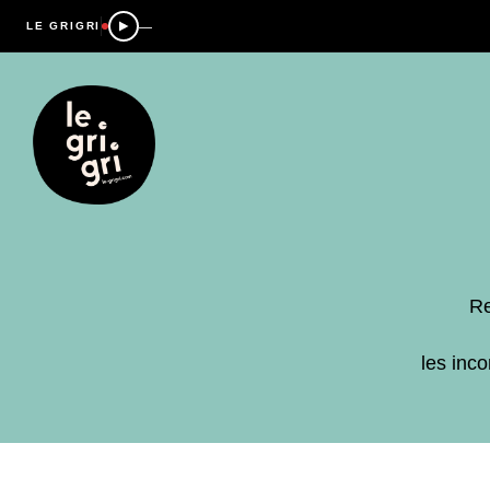
—
LE GRIGRI
Re
les inc