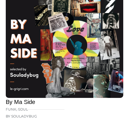
By Ma Side
FUNK
,
SOUL
BY SOULADYBUG