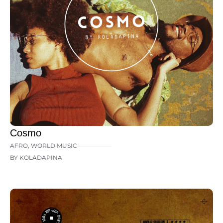
Cosmo
AFRO
,
WORLD MUSIC
BY KOLADAPINA