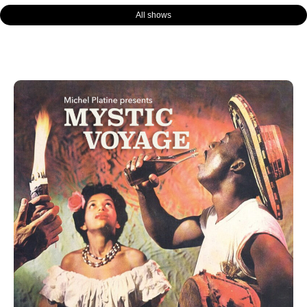
All shows
Page
Page
Page
Page
Page
Page