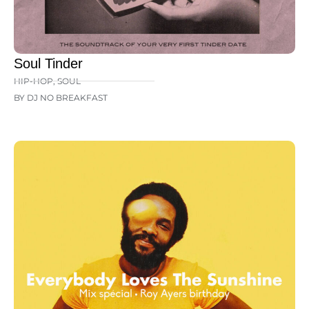
Soul Tinder
HIP-HOP
,
SOUL
BY DJ NO BREAKFAST