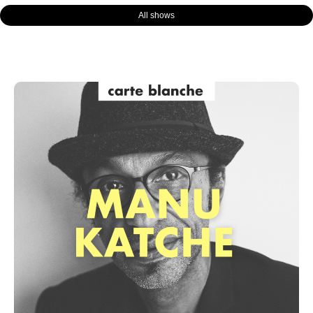
All shows
Page
Page
Page
Page
Page