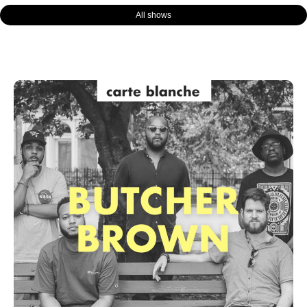
All shows
Page
Page
Page
Page
Page
Page
Page